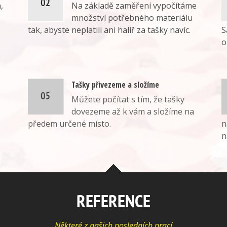
,
Na základě zaměření vypočítáme
množství potřebného materiálu
tak, abyste neplatili ani halíř za tašky navíc.
S
o
Tašky přivezeme a složíme
Můžete počítat s tím, že tašky
dovezeme až k vám a složíme na
předem určené místo.
n
n
REFERENCE
Některé z našich posledních prací