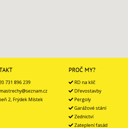
TAKT
PROČ MY?
0 731 896 239
RD na klíč
mastrechy@seznam.cz
Dřevostavby
eň 2, Frýdek Místek
Pergoly
Garážové stání
Zednictví
Zateplení fasád