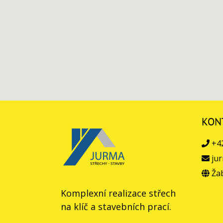
KON
+42
jur
Žab
Komplexní realizace střech
na klíč a stavebních prací.